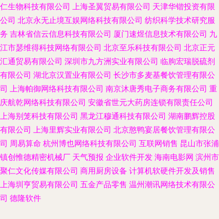
仁生物科技有限公司
上海圣翼贸易有限公司
天津华锴投资有限
公司
北京永无止境互娱网络科技有限公司
纺织科学技术研究服
务
吉林省信云信息科技有限公司
厦门速煜信息技术有限公司
九
江市瑟维得科技网络有限公司
北京至乐科技有限公司
北京正元
汇通贸易有限公司
深圳市九方洲实业有限公司
临朐宏瑞脱硫剂
有限公司
湖北京汉置业有限公司
长沙市多麦基餐饮管理有限公
司
上海帕御网络科技有限公司
南京沐唐秀电子商务有限公司
重
庆航乾网络科技有限公司
安徽省世元大药房连锁有限责任公司
上海别笼科技有限公司
黑龙江穆通科技有限公司
湖南鹏辉控股
有限公司
上海里辉实业有限公司
北京憨鸭宴居餐饮管理有限公
司
周易算命
杭州博也网络科技有限公司
互联网销售
昆山市张浦
镇创惟德精密机械厂
天气预报
企业软件开发
海南电影网
滨州市
聚仁文化传媒有限公司
商用厨房设备
计算机软硬件开发及销售
上海圳亨贸易有限公司
五金产品零售
温州潮讯网络技术有限公
司
德隆软件